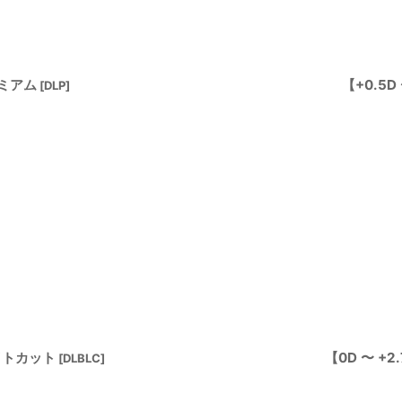
レミアム
【+0.5
[
DLP
]
イトカット
【0D 〜 +
[
DLBLC
]