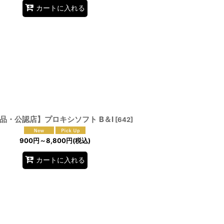
カートに入れる
品・公認店】プロキシソフト B＆I
[
642
]
900
円
～8,800
円
(税込)
カートに入れる