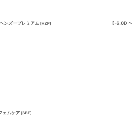
】ヘンズープレミアム
【-6.0D
[
HZP
]
フェムケア
[
SBF
]