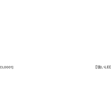
【強いL
CL0001
]