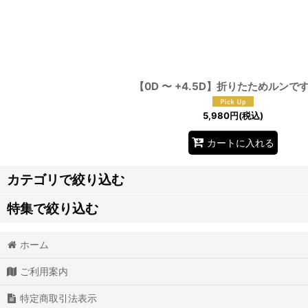
【0D 〜 +4.5D】折りたためルンで
5,980
円
(税込)
カートに入れる
カテゴリで絞り込む
特集で絞り込む
度数調節メガネ
ホーム
乳歯ケース
老眼鏡
ご利用案内
老眼鏡
サングラス
特定商取引法表示
デンタルフロス
スッキリバンド(酔い止め・つわり)