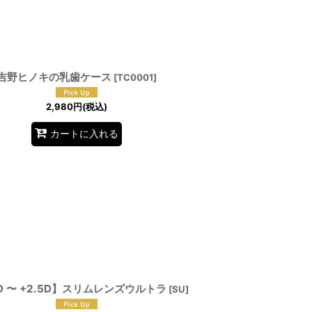
吉野ヒノキの乳歯ケース
[
TC0001
]
2,980
円
(税込)
カートに入れる
0D 〜 +2.5D】スリムレンズウルトラ
[
SU
]