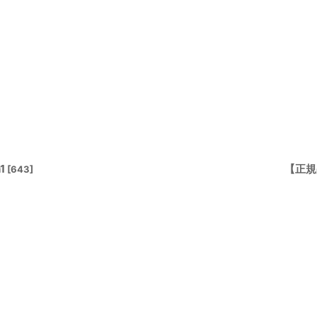
1
【正規
[
643
]