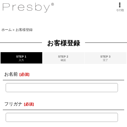
その他
ホーム
>
お客様登録
お客様登録
STEP 1
STEP 2
STEP 3
入力
確認
完了
お名前
[
必須
]
フリガナ
[
必須
]