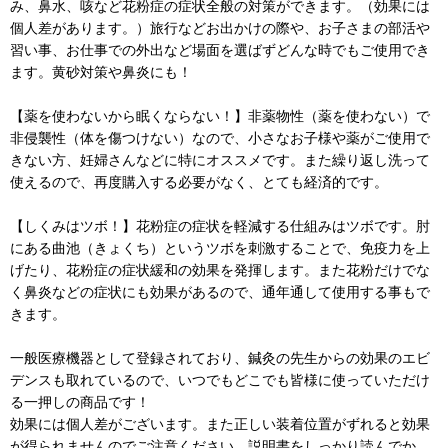
み、鼻水、咳など花粉症の症状全般の対策ができます。（効果には
個人差があります。）旅行などお出かけの際や、お子さまの部活や
習い事、お仕事での外出など場面を選ばずどんな時でもご使用でき
ます。黄砂対策や鼻炎にも！
【薬を使わないから眠くならない！】非薬物性（薬を使わない）で
非侵襲性（体を傷つけない）なので、小さなお子様や薬がご使用で
きない方、妊婦さんなどに特にオススメです。また繰り返し洗って
使えるので、再度購入する必要がなく、とても経済的です。
【しくみはツボ！】花粉症の症状を軽減する仕組みはツボです。肘
にある曲池（きょくち）というツボを刺激することで、免疫力を上
げたり、花粉症の症状緩和の効果を発揮します。また花粉だけでな
く鼻炎などの症状にも効果があるので、通年通して使用する事もで
きます。
一般医療機器として登録されており、鍼灸の先生からの効果のエビ
デンスも取れているので、いつでもどこでも皆様に使っていただけ
る一押しの商品です！
効果には個人差がございます。また正しい装着位置がずれると効果
が得られませんのでご注意ください。説明書をしっかり読んでか