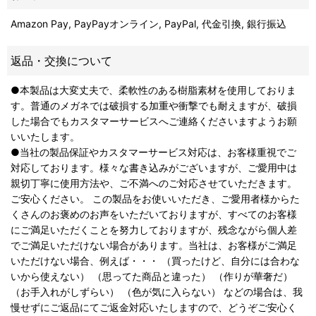
Amazon Pay, PayPayオンライン, PayPal, 代金引換, 銀行振込
返品・交換について
●本製品は大変丈夫で、柔軟性のある樹脂素材を使用しておりま
す。普通のメガネでは破損する加重や衝撃でも耐えますが、破損
した場合でもカスタマーサービスへご連絡くださいますようお願
いいたします。
●当社の製品保証やカスタマーサービス対応は、お客様重視でご
対応しております。様々な書き込みがございますが、ご愛用中は
親切丁寧に使用方法や、ご不満へのご対応させていただきます。
ご安心ください。 この製品をお使いいただき、ご愛用者様からた
くさんのお褒めのお声をいただいておりますが、すべてのお客様
にご満足いただくことを努力しておりますが、残念ながら個人差
でご満足いただけない場合があります。当社は、お客様がご満足
いただけない場合、例えば・・・ （買ったけど、自分には合わな
いから使えない） （思ってた商品と違った） （作りが華奢だ）
（お手入れがしずらい） （色が気に入らない） などの場合は、我
慢せずにご返品にてご返金対応いたしますので、どうぞご安心く