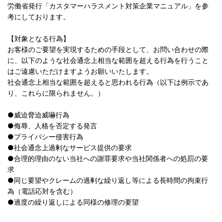
労働省発行「カスタマーハラスメント対策企業マニュアル」を参
考にしております。
【対象となる行為】
お客様のご要望を実現するための手段として、お問い合わせの際
に、以下のような社会通念上相当な範囲を超える行為を行うこと
はご遠慮いただけますようお願いいたします。
社会通念上相当な範囲を超えると思われる行為（以下は例示であ
り、これらに限られません。）
●威迫脅迫威嚇行為
●侮辱、人格を否定する発言
●プライバシー侵害行為
●社会通念上過剰なサービス提供の要求
●合理的理由のない当社への謝罪要求や当社関係者への処罰の要
求
●同じ要望やクレームの過剰な繰り返し等による長時間の拘束行
為（電話応対を含む）
●過度の繰り返しによる同様の修理の要望