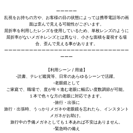
ーーーーー
乱視をお持ちの方や、お客様の目の状態によっては携帯電話等の画
面は歪んで見える可能性がございます。
屈折率を利用したレンズを使用しているため、単枚レンズのように
屈折率がないメガネレンズとは異なり、小さな面積を凝視する場
合、歪んで見える事があります。
ーーーーーーーーーーーーーーーーーーーーーーーーーーーーーー
ーーー
【利用シーン / 用途】
-読書、テレビ鑑賞等、日常のあらゆるシーンで活躍。
-老眼鏡として
ご家庭で、職場で、度が年々進む老眼に幅広い度数調節が可能。
１本で色々な方の老眼に対応できます。
-旅行・出張に
旅行・出張時、うっかりメガネや老眼鏡を忘れたら、インスタント
メガネがお助け。
旅行中の予備メガネとしても１本あれば不安はありません。
-緊急時の備え