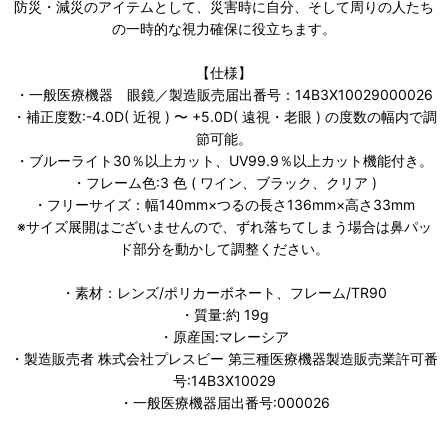
防災・減災のアイテムとして、災害時に自分、そして周りの人たち
の一時的な視力確保に役立ちます。
【仕様】
・一般医療機器 眼鏡／製造販売届出番号：14B3X10029000026
・補正度数:-4.0D( 近視 ) 〜 +5.0D( 遠視・老眼 ) の度数の幅内で調
節可能。
・ブルーライト30％以上カット、UV99.9％以上カット機能付き。
・フレーム色:3 色 ( ワイン、ブラック、クリア )
・フリーサイズ：幅140mm×つるの長さ136mm×高さ33mm
※サイズ展開はございませんので、ずれ落ちてしまう場合は鼻パッ
ド部分を動かして調整ください。
・素材：レンズ/ポリカーボネート、フレーム/TR90
・質量:約 19g
・原産国:マレーシア
・製造販売者 株式会社プレスビー 第三種医療機器製造販売業許可番
号:14B3X10029
・一般医療機器届出番号:000026