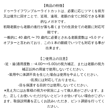
【商品の特徴】
ドゥーライフワンブルーライトカットは、必要に応じツマミを前方
又は後方に回すことで、近視、遠視、老眼の全てに対応できる革新
的なメガネです。
初期老眼から老眼の進行が落ち着くまでの生涯全ての老眼に対応可
能です。
一般的に 40 歳代 〜 70 歳代に必要とされる老眼度数は +5.0 ディ
オプターと言われており、この１本の眼鏡でいつでも対応する事が
出来ます。
【ご使用上の注意】
-近・遠(適用度数：-4.0D〜+5.0D)の視力補正、または老眼の視力
補正以外の用途で使用しないでください。
-装用中に体調不良を生じた場合は使用を中止してください。
-乱視には対応しておりません。
-目を保護する目的では使用しないでください。
※見え方にはお客様の視力や状況によって個人差がございます。ま
た、正しくお使いいただけないとピントが合いずらい場合がござい
ます。取扱説明書を正しくお読みいただき、ピント調節を行ってく
ださい。