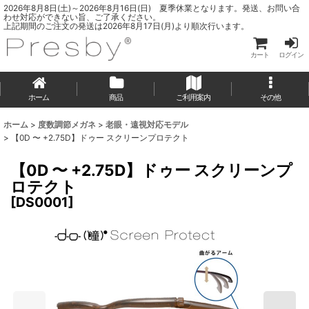
2026年8月8日(土)～2026年8月16日(日) 夏季休業となります。発送、お問い合
わせ対応ができない旨、ご了承ください。
上記期間のご注文の発送は2026年8月17日(月)より順次行います。
カート
ログイン
ホーム
商品
ご利用案内
その他
ホーム
>
度数調節メガネ
>
老眼・遠視対応モデル
>
【0D 〜 +2.75D】ドゥー スクリーンプロテクト
【0D 〜 +2.75D】ドゥー スクリーンプ
ロテクト
[
DS0001
]