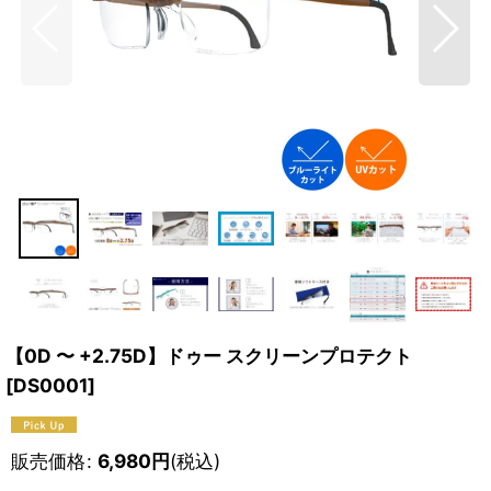
【0D 〜 +2.75D】ドゥー スクリーンプロテクト
[
DS0001
]
販売価格
:
6,980
円
(税込)