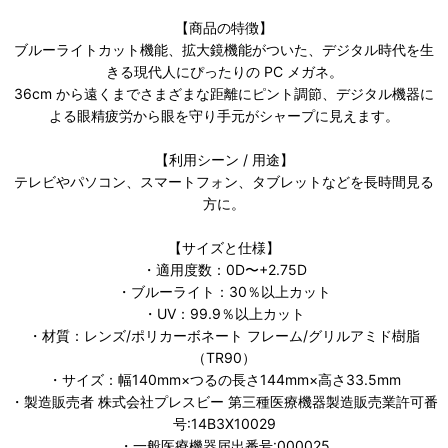
【商品の特徴】
ブルーライトカット機能、拡大鏡機能がついた、デジタル時代を生
きる現代人にぴったりの PC メガネ。
36cm から遠くまでさまざまな距離にピント調節、デジタル機器に
よる眼精疲労から眼を守り手元がシャープに見えます。
【利用シーン / 用途】
テレビやパソコン、スマートフォン、タブレットなどを長時間見る
方に。
【サイズと仕様】
・適用度数：0D〜+2.75D
・ブルーライト：30％以上カット
・UV：99.9％以上カット
・材質：レンズ/ポリカーボネート フレーム/グリルアミド樹脂
（TR90）
・サイズ：幅140mm×つるの長さ144mm×高さ33.5mm
・製造販売者 株式会社プレスビー 第三種医療機器製造販売業許可番
号:14B3X10029
・一般医療機器届出番号:000025