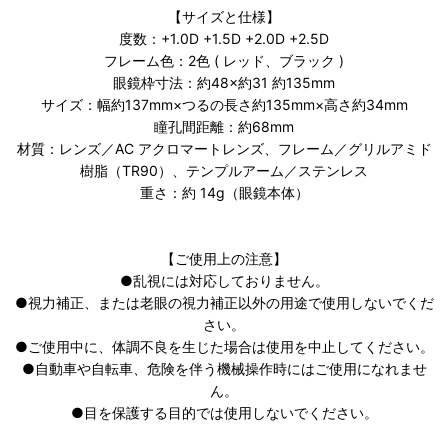
【サイズと仕様】
度数：+1.0D +1.5D +2.0D +2.5D
フレーム色：2色 ( レッド、ブラック )
眼鏡枠寸法：約48×約31 約135mm
サイズ：幅約137mm×つるの長さ約135mm×高さ約34mm
瞳孔間距離：約68mm
材質：レンズ／AC アクロマートレンズ、フレーム／グリルアミド
樹脂（TR90）、テンプルアーム／ステンレス
重さ：約 14g（眼鏡本体）
【ご使用上の注意】
●乱視には対応しておりません。
●視力補正、または老眼の視力補正以外の用途で使用しないでくだ
さい。
●ご使用中に、体調不良を生じた場合は使用を中止してください。
●自動車や自転車、危険を伴う機械操作時にはご使用になれませ
ん。
●目を保護する目的では使用しないでください。