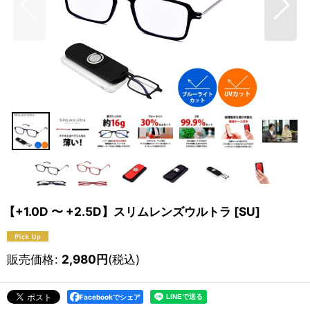
【+1.0D 〜 +2.5D】スリムレンズウルトラ
[
SU
]
販売価格
:
2,980
円
(税込)
Facebookでシェア