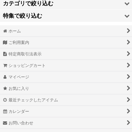
カテゴリで絞り込む
特集で絞り込む
度数調節メガネ
ホーム
乳歯ケース
老眼鏡
ご利用案内
老眼鏡
サングラス
特定商取引法表示
デンタルフロス
スッキリバンド(酔い止め・つわり)
ショッピングカート
スッキリバンド(花粉用)
マイページ
スッキリバンド(女性特有の不調)
お気に入り
乳歯ケース
最近チェックしたアイテム
デンタルフロス
カレンダー
お問い合わせ