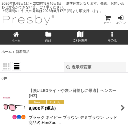
2026年8月8日(土)～2026年8月16日(日) 夏季休業となります。発送、お問い合
わせ対応ができない旨、ご了承ください。
上記期間のご注文の発送は2026年8月17日(月)より順次行います。
カート
ログイン
ホーム
商品
ご利用案内
その他
ホーム
>
新着商品
表示順変更
閉じる
6
件
表示数
:
【強いLEDライトや強い日差しに最適】ヘンズー
[
HZ
]
並び順
:
8,800
円
(税込)
絞り込む
ブラック ネイビー ブラウン デミブラウン レッド
商品名:HenZoo …