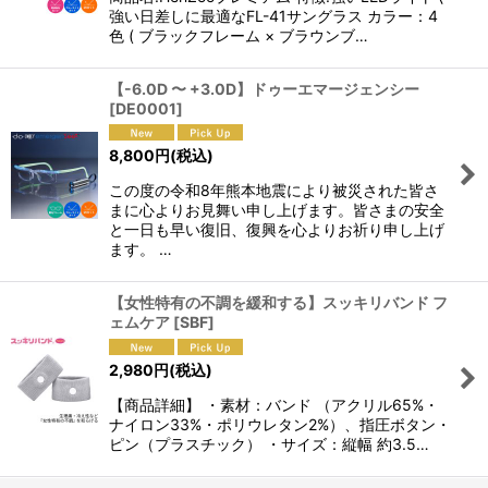
強い日差しに最適なFL-41サングラス カラー：4
色 ( ブラックフレーム × ブラウンブ…
【-6.0D 〜 +3.0D】ドゥーエマージェンシー
[
DE0001
]
8,800
円
(税込)
この度の令和8年熊本地震により被災された皆さ
まに心よりお見舞い申し上げます。皆さまの安全
と一日も早い復旧、復興を心よりお祈り申し上げ
ます。 …
【女性特有の不調を緩和する】スッキリバンド フ
ェムケア
[
SBF
]
2,980
円
(税込)
【商品詳細】 ・素材：バンド （アクリル65%・
ナイロン33%・ポリウレタン2%）、指圧ボタン・
ピン（プラスチック） ・サイズ：縦幅 約3.5…