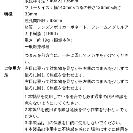
眼鏡枠寸法：49×22 136mm
フリーサイズ：幅140mm×つるの長さ136mm×高さ
特徴
33mm
瞳孔間距離：63mm
材質：レンズ／ポリカーボネート、フレーム／グリルア
ミド樹脂（TR90）
重さ：約 19g（眼鏡本体）
一般医療機器
つまみを前方向に、一杯に回してメガネをかけてくださ
い。
ご使用方
左目は覆って対象物を見ながら右側のつまみを少しずつ
法
後ろに回して焦点を合わせます。
右目は覆って対象物を見ながら左側のつまみを少しずつ
後ろに回して焦点を合わせます。
1 本製品を使用している湯合でも必す通常の眼科検診を
怠らないようにしてください。
2 本製品を使用する際は危険を伴う作業を行わないでく
ださい。
3 本製品は目の保護を目的に使用しないでください。
4 本製品の使用中に不快感を感じた場合はすぐに使用を