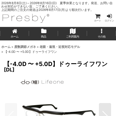
2026年8月8日(土)～2026年8月16日(日) 夏季休業となります。発送、お問い合
わせ対応ができない旨、ご了承ください。
上記期間のご注文の発送は2026年8月17日(月)より順次行います。
カート
ログイン
ホーム
商品
ご利用案内
その他
ホーム
>
度数調節メガネ
>
老眼・遠視・近視対応モデル
>
【-4.0D 〜 +5.0D】ドゥーライフワン
【-4.0D 〜 +5.0D】ドゥーライフワン
[
DL
]