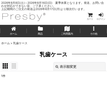
2026年8月8日(土)～2026年8月16日(日) 夏季休業となります。発送、お問い合
わせ対応ができない旨、ご了承ください。
上記期間のご注文の発送は2026年8月17日(月)より順次行います。
カート
ログイン
ホーム
商品
ご利用案内
その他
ホーム
>
乳歯ケース
乳歯ケース
表示順変更
閉じる
1
件
表示数
:
並び順
:
絞り込む